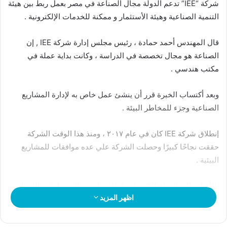
شركة “IEE” تدعم الدولة مجال الصناعة في مصر بعمل ربط بين هيئة
التنمية الصناعية وهيئة الأستثمار و ممكنة للخدمات الإلكترونية .
قال المهندس أحمد حمادة ، رئيس مجلس إدارة شركة IEE , إن
الصناعة هو مجال تخصصة في الدراسة ، وكانت بداية عملة في
مكتب هندسي .
وبعد أكتساب الخبرة قرر أن ينشئ عمل خاص به لإدارة المشاريع
الصناعية وجزء للمخاطر البيئة .
إنطلاق شركة IEE كان في عام ٢٠١٧ ، ومنذ هذا الوقت الشركة
حققت نجاحًا كبيرًا وحصلت الشركة علي عده موافقات للمشاريع
البيئية .
بالأضافة إلي النجاح الكبير في قطاع تراخيص التشغيل في المصانع
اظهر المزيد
والمنشآت.
كما قال حمادة ، خلال إستضافتة في برنامج “البوصلة” المذاع عبر