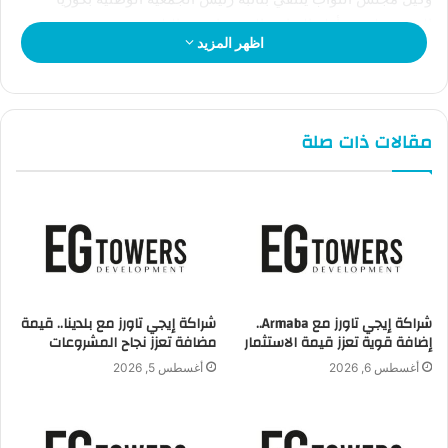
الجنوبية لبحث أطر التعاون المشترك بين البلدين
اظهر المزيد
في مُستهل اللقاء، أعرب السيد/ محمد أبو العينين وكيل مجلس
النواب عن ترحيبه بالوفد البرلماني الكوري.
مقالات ذات صلة
مؤكداً على عمق وتاريخية العلاقات المصرية – الكورية.
والتي تشهد زخماً إيجابياً مؤخراً في ضوء حرص القيادة السياسية
في كلا البلدين الصديقين على تعزيزها على شتى الأصعدة
والمستويات في ظل ما تتسم به من نتاج تراكمي للتعاون الوثيق.
شراكة إيجي تاورز مع Armaba..
شراكة إيجي تاورز مع بلدينا.. قيمة
ومُتطلعاً لتعزيز العلاقات المصرية – الكورية خاصة فيما يتعلق
إضافة قوية تعزز قيمة الاستثمار
مضافة تعزز نجاح المشروعات
بالتبادل والتعاون الصناعي والاقتصادي وصناعات القيمة المُضافة،
أغسطس 6, 2026
أغسطس 5, 2026
في ضوء الثقة المصريةبالصناعات الكورية.
خلال اللقاء، استعرض وكيل مجلس النواب جهود الدولة المصرية
قيادة وشعباً في بناء أسس الجمهورية الجديدة في شتى المجالات.