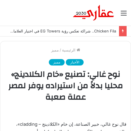
القائمة
Chicken Fila.. شراكة تعكس رؤية EG Towers في اختيار العلامات التجارية الرائدة
الرئيسية
/
مميز
الأخبار
مميز
نوح غالي: تصنيع «خام الكلادينج»
محليا بدلاً من استيراده يوفر لمصر
عملة صعبة
قال نوح غالي، خبير الصناعة، إن خام «الكلادينج – cladding»،