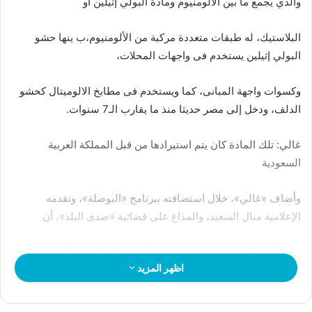
والذي يجمع ما بين الألومنيوم ومادة البولي إثيلين أو
البلاستيك، له طبقات متعددة مركبة من الألومنيوم،ب ينها حشو
البولي إثيلين يستخدم فى واجهات المحلات،
وكسوات واجهة المبانى، كما ويستخدم فى مطابخ الالوميتال كحشو
الدلف، ودخل إلى مصر حديثا منذ ما يقارب الـ7 سنوات.
غالي: تلك المادة كان يتم استيرادها من قبل المملكة العربية
السعودية
وأضاف «غالي»، خلال استضافته ببرنامج «البوصلة»، وتقدمه
الإعلامية منال السعيد، والمذاع على فضائية «صدى البلد»، أن
تلك المادة كان يتم استيرادها من قبل المملكة العربية السعودية،
اظهر المزيد
ولكن وفي إطار سعي الدولة لتوطين الصناعات المحلية
فقد جرى تصنيع المنتج في مصر خلال الفترة الراهنة، وتوفير العملة