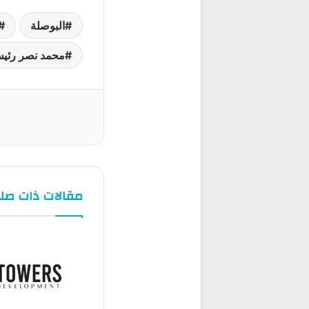
البوصلة
محمد نصر رئيس RUD للتطوير ال
مقالات ذات صل