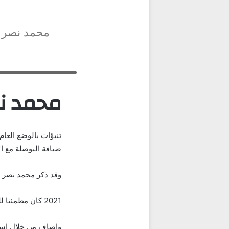
محمد نصر رئيس RUD للتطوير العقاري : هناك تطور ملحوظ فى القطاع العقاري في اخر 5 سنوات
محمد نصر رئيس D
ضيافة البوصلة مع ال
وقد ذكر محمد نصر (
2021 كان مطمئنا للغايه على الرغم من تداعيات ازمة فيروس كورونا
واضاف من خلال استضا