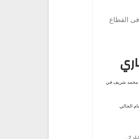
حوظ فى القطاع
ر رئيس RUD للتطوير العقاري وم. محمد شريف في
ام الحالي
 ..