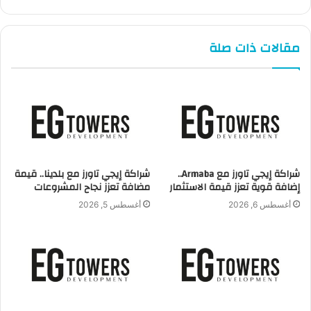
محور جذب الاستثمارات الأجنبية و يشجع تدفق العلامات التجارية
العالمية على التواجد في العاصمة الإدارية الجديدة بصورة
مقالات ذات صلة
عامة و التواجد بشكل خاص مع اكبر شركة ألمانية في السوق
العالمي .
و من المخطط له وفق الجدول الزمني أن يتم تنفيذ المشروع خلال
ثلاث سنوات تبدأ بعدها الوحدات الفندقية في الإشغال .
شراكة إيجي تاورز مع Armaba..
شراكة إيجي تاورز مع بلدينا.. قيمة
إضافة قوية تعزز قيمة الاستثمار
مضافة تعزز نجاح المشروعات
أغسطس 6, 2026
أغسطس 5, 2026
EG TOWERS
العاصمة الادارية
اينس تاور