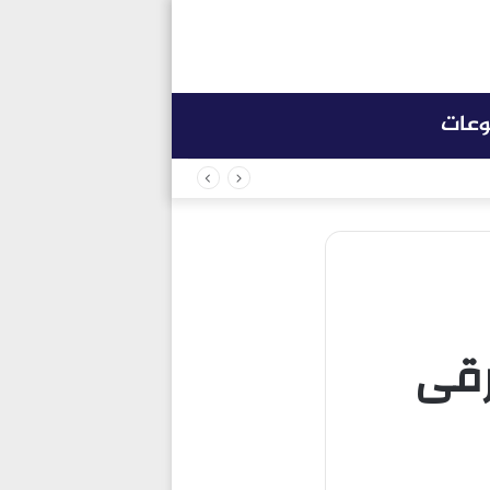
وعات
رقى