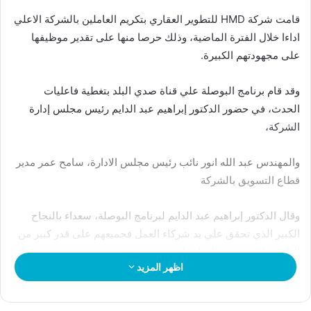
قامت شركة HMD للتطوير العقاري بتكريم العاملين بالشركة الاعلي
اداءا خلال الفترة الماضية، وذلك حرصا منها على تقدير موظيفها
على مجهودتهم الكبيرة.
وقد قام برنامج البوصلة علي قناة صدي البلد بتغطية فاعليات
الحدث، في حضور الدكتور إبراهيم عبد الدايم رئيس مجلس إدارة
الشركة،
والمهندس عبد الله انور نائب رئيس مجلس الادارة، سامح عمر مدير
قطاع التسويق بالشركة
وقال الدكتور إبراهيم عبد الدايم لبرنامج البوصلة، سعداء بالنجاح
الكبير الذي تحقق علي يد شركاء العمل فجميعهم على قدر كبير من
الخبرة والجدية في العمل والتفوق.
اظهر المزيد
أكد رئيس مجلس إدارة شركة HMD للتطوير العقاري ،أن القطاع
العقاري يواجه العديد من التحديات قائلا” بالطبع فيه تحديات كبيرة