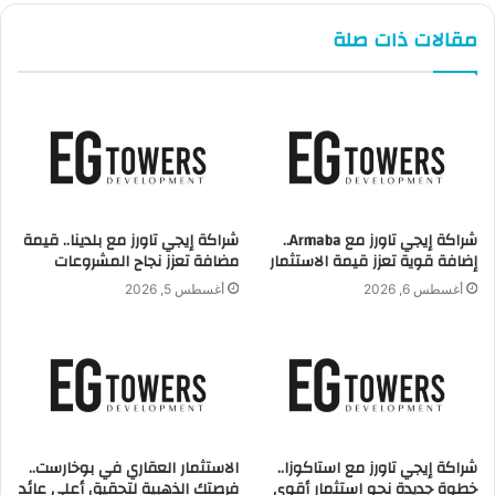
بتواجه السوق العقاري والمطورين العقاريين في الوقت الحالي، الا
مقالات ذات صلة
انه مازال في اقبال على القطاع العقاري.
وأضاف وسيظل العقار الملاذ الامن للاستثمار تحديدا في تلك
المرحلة التى تشهد بعض التقلبات الاقتصادية في العالم كله
شراكة إيجي تاورز مع Armaba..
شراكة إيجي تاورز مع بلدينا.. قيمة
إضافة قوية تعزز قيمة الاستثمار
مضافة تعزز نجاح المشروعات
أغسطس 6, 2026
أغسطس 5, 2026
شراكة إيجي تاورز مع استاكوزا..
الاستثمار العقاري في بوخارست..
خطوة جديدة نحو استثمار أقوى
فرصتك الذهبية لتحقيق أعلى عائد
شركة HMD للتطوير العقاري