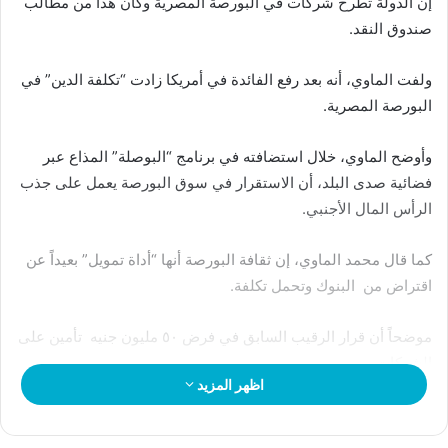
إن الدولة تطرح شركات في البورصة المصرية وكان هذا من مطالب
صندوق النقد.
ولفت الماوي، أنه بعد رفع الفائدة في أمريكا زادت “تكلفة الدين” في
البورصة المصرية.
وأوضح الماوي، خلال استضافته في برنامج “البوصلة” المذاع عبر
فضائية صدى البلد، أن الاستقرار في سوق البورصة يعمل على جذب
الرأس المال الأجنبي.
كما قال محمد الماوي، إن ثقافة البورصة أنها “أداة تمويل” بعيداً عن
اقتراض من البنوك وتحمل تكلفة.
موضحاً أن قرار الرقيب السابق في فرض ٥٠ مليون جنيه تأمين على
الشركات.
اظهر المزيد
و قرار تعجيزي للشركات التي دخلها أقل من هذا المبلغ وإنه يجب
تقليل نسبه التأمين لتتناسب مع دخل الشركات وأرباحها.