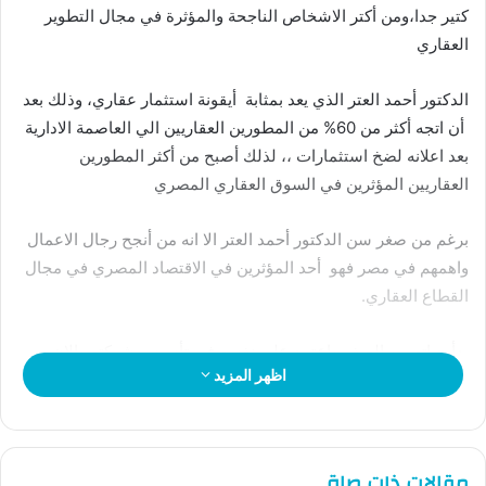
كتير جدا،ومن أكتر الاشخاص الناجحة والمؤثرة في مجال التطوير
العقاري
الدكتور أحمد العتر الذي يعد بمثابة أيقونة استثمار عقاري، وذلك بعد
أن اتجه أكثر من 60% من المطورين العقاريين الي العاصمة الادارية
بعد اعلانه لضخ استثمارات ،، لذلك أصبح من أكثر المطورين
العقاريين المؤثرين في السوق العقاري المصري
برغم من صغر سن الدكتور أحمد العتر الا انه من أنجح رجال الاعمال
واهمهم في مصر فهو أحد المؤثرين في الاقتصاد المصري في مجال
القطاع العقاري.
بدأ حياته من الصفر واعتمد على نفسه في تأسيس شركته والان
اظهر المزيد
أصبحت شركات احمد العتر العقارية هي الأكثر مبيعا
جدير بالذكر أن الدكتور أحمد العتر رئيس مجلس ادارة جي دي
هولدنج العقارية ،، في عام 2016 أسس شركة جبال للتطوير العقاري
مقالات ذات صلة