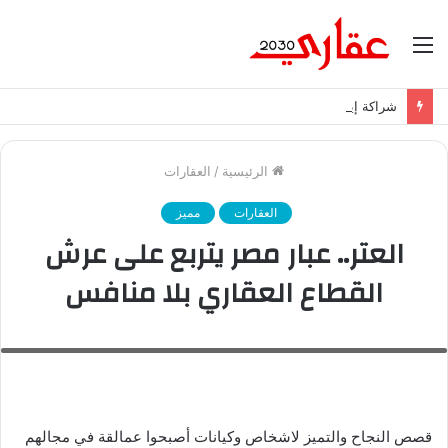
القائمة
شراكة إيجي تاورز مع بلدينا.. قيمة مضافة تعزز نجاح المشروعات
الرئيسية
/
العقارات
العقارات
مميز
العتر.. عبار مصر يتربع على عرش
القطاع العقاري بلا منافس
"العاصمة الإدارية" تتسلم أول أقساط أبوظبى الوطنية (ايه دى ان تاورز ) قبل 6 أشهر
من موعد استحقاقه
قصص النجاح والتميز لاشخاص وكيانات أصبحوا عمالقة في مجالهم