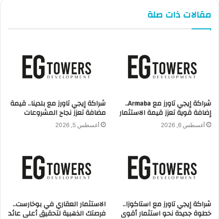
حيث تعمل علي أكثر من 13 نوع خضار و3 أنواع فاكهة.
مقالات ذات صلة
من مميزات شركة البدر للصناعات الغذائية توصيل المنتجات مجانا
لعملائها ، كما انها تتميز أيضا بصلاحية 18 شهر .
كما أن الصناعات الغذائية في شركة البدر للمواد الغذائية مجموعة
من المنتجات الغذائية التى تسمي بمنتجات ساندرا وهما “ملوخية –
بامية – سبانخ – فاصوليا – ورق عنب – مانجو شرائح – خرشوف
شراكة إيجي تاورز مع Armaba..
شراكة إيجي تاورز مع بلدينا.. قيمة
….وغيرها كتير من المنتجات.
إضافة قوية تعزز قيمة الاستثمار
مضافة تعزز نجاح المشروعات
أغسطس 6, 2026
أغسطس 5, 2026
شركة البدر للصناعات الغذائية
منتجات ساندرا
شراكة إيجي تاورز مع استاكوزا..
الاستثمار العقاري في بوخارست..
خطوة جديدة نحو استثمار أقوى
فرصتك الذهبية لتحقيق أعلى عائد