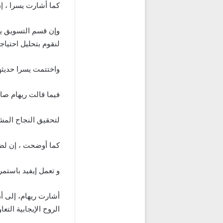
كما أشارت يسرا ، إ
وإن قسم التسويق يع
لنقوم بتحليل احتياج
واختتمت يسرا حديثها
فيما قالت ريهام صابر HR Manager بشركة إيفيد للتطوير العقاري ، إن فريق العمل في إيفيد يعمل 
لتحقيق النجاح المشت
كما أوضحت ، إن لضم
و تعمل إيفيد باستم
أشارت ريهام، إلى أ
الروح الإيجابية التعا