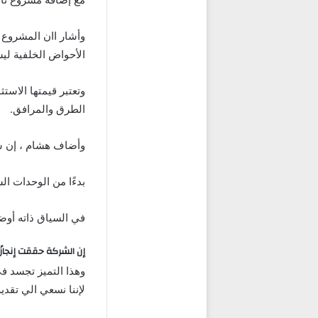
وأشار اان المشروع 
الأحواض الخلفية لي
وتعتبر قيمتها الاست
الطرق والمرافق.
وأضاف هشام ، إن شر
بدءًا من الوحدات الس
في السياق ذاته أوضحت يسرا حمزة ، g Manager
إن الشركة حققت إنجازً
وهذا التميز تجسد في
لإننا نسعي الي تقدي