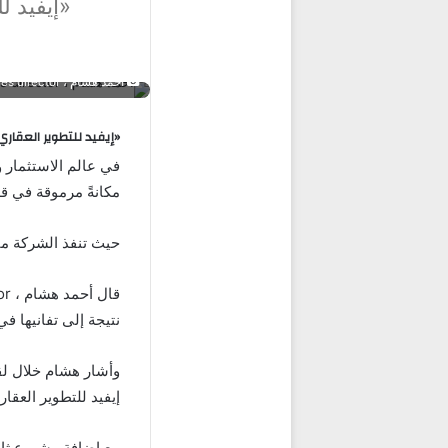
أحمد هشام ، sales director بشركة إيفيد للتطوير العقاري
«إيفيد للتطوير العقاري» تنفذ 12 مشروع بالحزام الاخضر وتط
في عالم الاستثمار و
مكانةً مرموقة في ق
حيث تنفذ الشركة ما يقرب من 12 مشروع متنوع بالسوق الم
نتيجة إلى تفانيها في
وأشار هشام خلال لقا
إيفيد للتطوير العقاري مشروعين جدي
مع إضافة مشروع ثالث يحمل اسم Park Valley View 