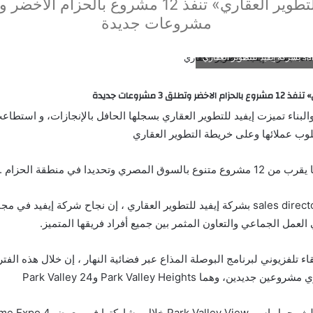
مشروعات جديدة
لق 3 مشروعات جديدة
البناء تميزت إيفيد للتطوير العقاري بسجلها الحافل بالإنجازات، و استطاع
لوب عملائها وعلى خريطة التطوير العقاري
صري وتحديدا في منطقة الحزام .
قال أحمد هشام ، sales director بشركة إيفيد للتطوير العقاري ، إن نجاح شركة إيفيد
 العمل الجماعي والتعاون المثمر بين جميع أفراد فريقها المتميز.
ء تلفزيوني لبرنامج البوصلة المذاع عبر فضائية النهار ، إن خلال هذه الف
دين، وهما Park Valley Heights وPark Valley 24
خلال مشاركتها في معرض Home Expo 4.