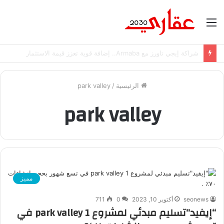
القائمة
شراكة إيجي تاورز مع Armaba.. إضافة قوية تعزز قيمة الاستثمار
الرئيسية
/
park valley
park valley
مميز
seonews
أكتوبر 10, 2023
0
711
“إيفيد”تسليم مبدئي لمشروع park valley 1 في