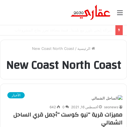
القائمة
شراكة إيجي تاورز مع استاكوزا.. خطوة جديدة نحو استثمار أقوى
الرئيسية
/
New Coast North Coast
New Coast North Coast
الأخبار
seonews
أغسطس 16, 2021
0
642
مميزات قرية “نيو كوست “أجمل قري الساحل
الشمالي