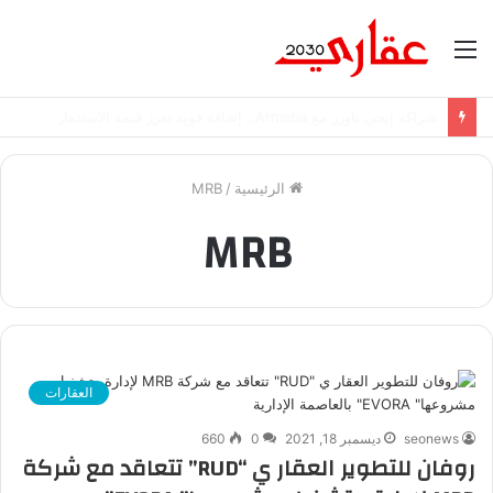
القائمة
شراكة إيجي تاورز مع بلدينا.. قيمة مضافة تعزز نجاح المشروعات
الرئيسية
/
MRB
MRB
العقارات
seonews
ديسمبر 18, 2021
0
660
روفان للتطوير العقار ي “RUD” تتعاقد مع شركة