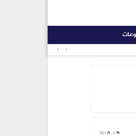
وعات
501
0