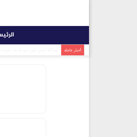
الرئي
شراكة إيجي تاورز مع استاكوزا.. خ
أخبار عاجلة