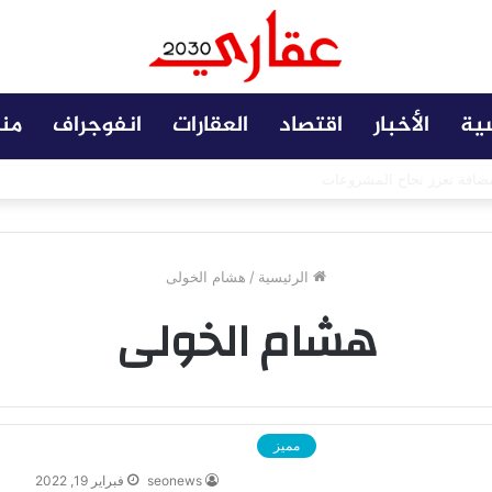
سية
الأخبار
اقتصاد
العقارات
انفوجراف
من
طوة جديدة نحو استثمار أقوى
الرئيسية
/
هشام الخولى
هشام الخولى
مميز
seonews
فبراير 19, 2022