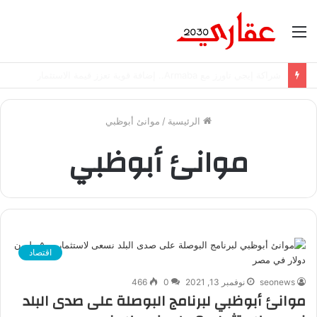
القائمة
شراكة إيجي تاورز مع بلدينا.. قيمة مضافة تعزز نجاح المشروعات
الرئيسية
/
موانئ أبوظبي
موانئ أبوظبي
اقتصاد
seonews
نوفمبر 13, 2021
0
466
موانئ أبوظبي لبرنامج البوصلة على صدى البلد