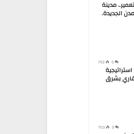
 والتعمير.. مدينة
دن الجديدة.
753
0
استراتيجية
قاري بشرق
703
0