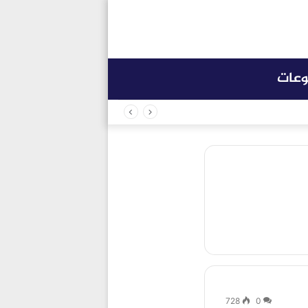
وعات
728
0