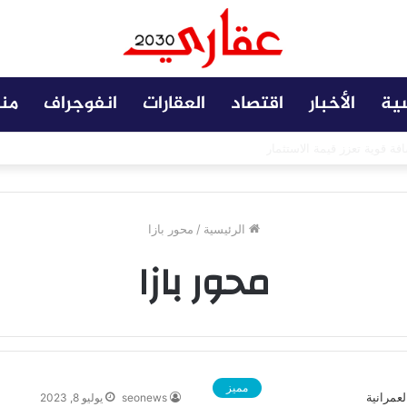
سية
الأخبار
اقتصاد
العقارات
انفوجراف
من
 مضافة تعزز نجاح المشروعات
الرئيسية
/
محور بازا
محور بازا
مميز
seonews
يوليو 8, 2023