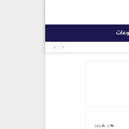
وعات
589
0