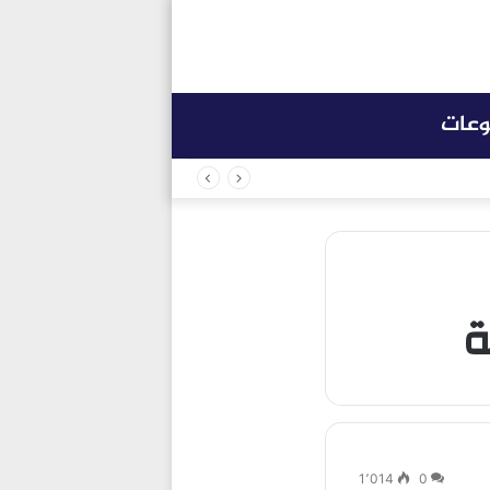
وعات
ة
1٬014
0