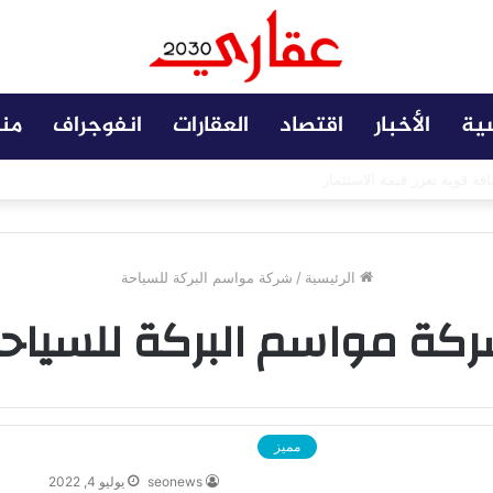
سية
الأخبار
اقتصاد
العقارات
انفوجراف
من
 مضافة تعزز نجاح المشروعات
الرئيسية
/
شركة مواسم البركة للسياحة
كة مواسم البركة للسياح
مميز
seonews
يوليو 4, 2022