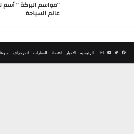
“مواسم البركة ” أسم له
عالم السياحة
فيسبوك
تويتر
يوتيوب
انستقرام
الرئيسية
الأخبار
اقتصاد
العقارات
انفوجراف
منوعا