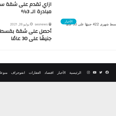
ازاي تقدم على شقة س
مبادرة الـ 3%
الأخبار
seonews
يوليو 26, 2021
جنيهًا على 30 عامًا
فيسبوك
تويتر
يوتيوب
انستقرام
الرئيسية
الأخبار
اقتصاد
العقارات
انفوجراف
منوعا