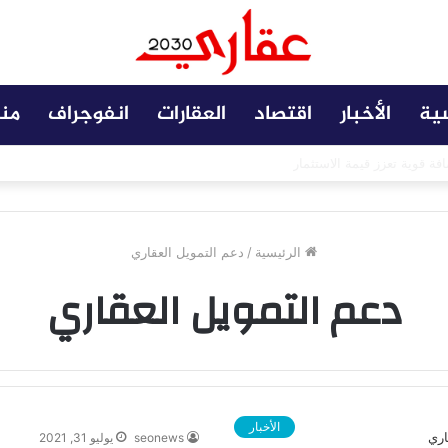
سية
الأخبار
اقتصاد
العقارات
انفوجراف
من
 مضافة تعزز نجاح المشروعات
الرئيسية
/
دعم التمويل العقاري
دعم التمويل العقاري
الأخبار
seonews
يوليو 31, 2021