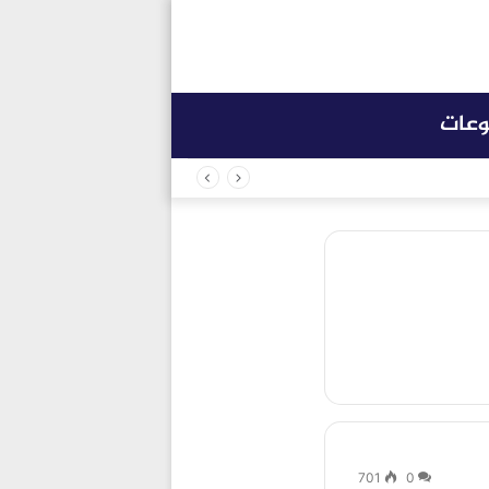
وعات
701
0