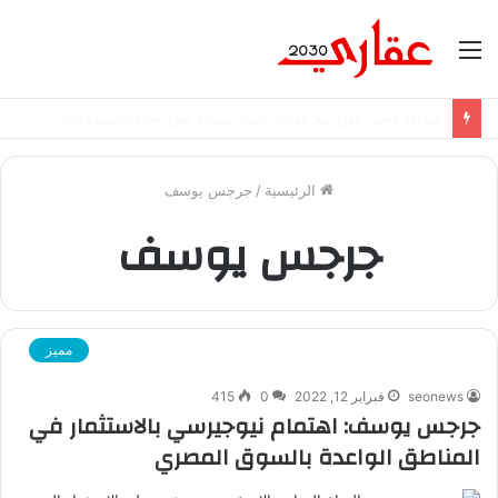
القائمة
شراكة إيجي تاورز مع استاكوزا.. خطوة جديدة نحو استثمار أقوى
الرئيسية
/
جرجس يوسف
جرجس يوسف
مميز
seonews
فبراير 12, 2022
0
415
جرجس يوسف: اهتمام نيوجيرسي بالاستثمار في
المناطق الواعدة بالسوق المصري