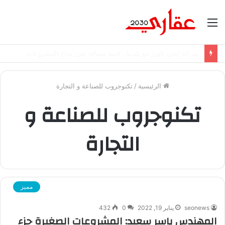
القائمة
شراكة إيجي تاورز مع استاكوزا.. خطوة جديدة نحو استثمار أقوى
الرئيسية
/
تكنوجروب للصناعة و التجارة
تكنوجروب للصناعة و
التجارة
مميز
seonews
يناير 19, 2022
0
432
المهندس ياسر سعيد: المشروعات الصغيرة جزء