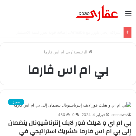
القائمة
شراكة إيجي تاورز مع بلدينا.. قيمة مضافة تعزز نجاح المشروعات
الرئيسية
/
بي ام اس فارما
بي ام اس فارما
مميز
seonews
فبراير 4, 2024
0
430
بي ام اي و هيلث فور لايف إنترناشيونال ينضمان
إلى بي ام اس فارما كشريك استراتيجي في