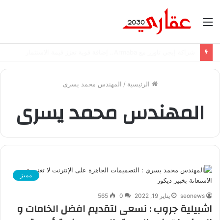
القائمة
شراكة إيجي تاورز مع بلدينا.. قيمة مضافة تعزز نجاح المشروعات
الرئيسية
/
المهندس محمد يسرى
المهندس محمد يسرى
مميز
seonews
يناير 19, 2022
0
565
اشبيلية جروب : نسعى لتقديم افضل الخامات و