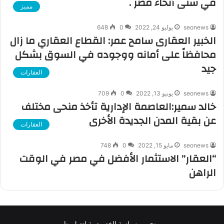
في شتى أنحاء مصر .
مميز
seonews
يوليو 24, 2022
0
648
الخبير العقارى سامح عمر: القطاع العقاري ما زال
محافظاً على أمانه ووجوده في السوق بشكل
جيد
العقارات
seonews
يونيو 13, 2022
0
709
خالد سمير:العاصمة الإدارية تأخذ منحى مختلف
عن بقية المدن الجديدة الأخرى
العقارات
seonews
مايو 15, 2022
0
748
“العقار” الاستثمار الأفضل في مصر في الوقت
الراهن
من نحن
سياسة الخصوصية
اتصل بنا