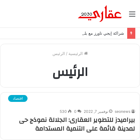
القائمة
شراكة إيجي تاورز مع بلدينا.. قيمة مضافة تعزز نجاح المشروعات
الرئيسية
/
الرئيس
الرئيس
اقتصاد
seonews
نوفمبر 7, 2022
0
530
بيراميدز للتطوير العقارى: الجلالة نموذج حى
لمدينة قائمة على التنمية المستدامة