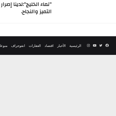
“نماء الخليج”:لدينا إصرا
التميز والنجاح.
فيسبوك
تويتر
يوتيوب
انستقرام
الرئيسية
الأخبار
اقتصاد
العقارات
انفوجراف
منوعا