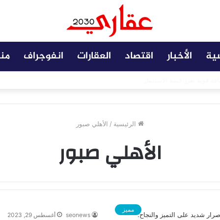
سية
الأخبار
اقتصاد
العقارات
انفوجراف
من
 مضافة تعزز نجاح المشروعات
الرئيسية
/
الأهلي صبور
الأهلي صبور
مميز
seonews
أغسطس 29, 2023