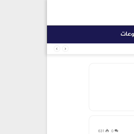
وعات
631
0