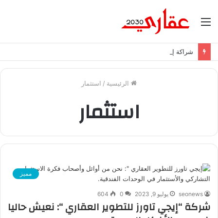
القائمة
شراكة إيجي تاورز مع بلدينا.. قيمة مضافة تعزز نجاح المشروعات
الرئيسية
/
استثمار
استثمار
مميز
seonews
يوليو 9, 2023
0
604
شركة “إيجي تاورز للتطوير العقاري “: نعيش حاليا