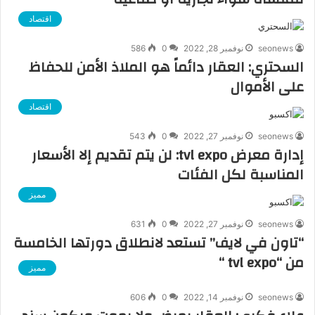
اقتصاد
seonews
نوفمبر 28, 2022
0
586
السحتري: العقار دائماً هو الملاذ الأمن للحفاظ
على الأموال
اقتصاد
seonews
نوفمبر 27, 2022
0
543
إدارة معرض tvl expo: لن يتم تقديم إلا الأسعار
المناسبة لكل الفئات
مميز
seonews
نوفمبر 27, 2022
0
631
“تاون في لايف” تستعد لانطلاق دورتها الخامسة
من “tvl expo “
مميز
seonews
نوفمبر 14, 2022
0
606