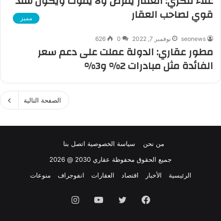
علاء فكري: العقار يمرض ولا يموت ويكون سند
قوي لصاحب العقار
مميز
seonews
نوفمبر 7, 2022
0
626
مطور عقاري: الدولة عملت على دعم سعر
الفائدة مثل مبادرات 2% و3%
الصفحة التالية
من نحن
سياسة الخصوصية
اتصل بنا
جميع الحقوق محفوظة عقاري 2030 @ 2026
الرئيسية
الأخبار
اقتصاد
العقارات
انفوجراف
منوعات
فيسبوك
تويتر
يوتيوب
انستقرام