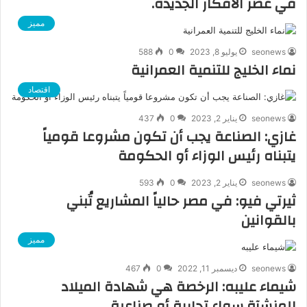
في عصر الأفكار الجديدة.
مميز
seonews
يوليو 8, 2023
0
588
نماء الخليج للتنمية العمرانية
اقتصاد
seonews
يناير 2, 2023
0
437
غازي: الصناعة يجب أن تكون مشروعا قومياً
يتبناه رئيس الوزاء أو الحكومة
seonews
يناير 2, 2023
0
593
ثيرتي فيو: في مصر حالياً المشاريع تُبني
بالقوانين
مميز
seonews
ديسمبر 11, 2022
0
467
شيماء عليبه: الرخصة هي شهادة الميلاد
للمنشآة سواء تجارية أو صناعية