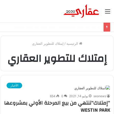
القائمة
شراكة إيجي تاورز مع بلدينا.. قيمة مضافة تعزز نجاح المشروعات
الرئيسية
/
إمتلاك للتطوير العقاري
إمتلاك للتطوير العقاري
الأخبار
seonews
يوليو 14, 2021
0
654
“إمتلاك”تنتهي من بيع المرحلة الأولي بمشروعها
WESTIN PARK